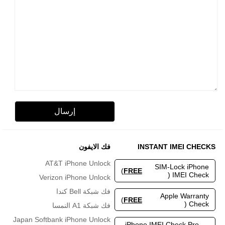
INSTANT IMEI CHECKS
فك الايفون
AT&T iPhone Unlock
SIM-Lock iPhone
)
FREE
IMEI Check (
Verizon iPhone Unlock
فك شبكة Bell كندا
Apple Warranty
)
FREE
Check (
فك شبكة A1 النمسا
Japan Softbank iPhone Unlock
iPhone IMEI Check Pro