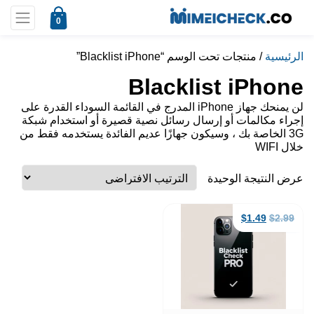
0
الرئيسية
/ منتجات تحت الوسم “Blacklist iPhone”
Blacklist iPhone
لن يمنحك جهاز iPhone المدرج في القائمة السوداء القدرة على
إجراء مكالمات أو إرسال رسائل نصية قصيرة أو استخدام شبكة
3G الخاصة بك ، وسيكون جهازًا عديم الفائدة يستخدمه فقط من
خلال WIFI
عرض النتيجة الوحيدة
السعر
السعر
$
1.49
$
2.99
الأصلي
الحالي
هو:
هو:
$1.49.
$2.99.