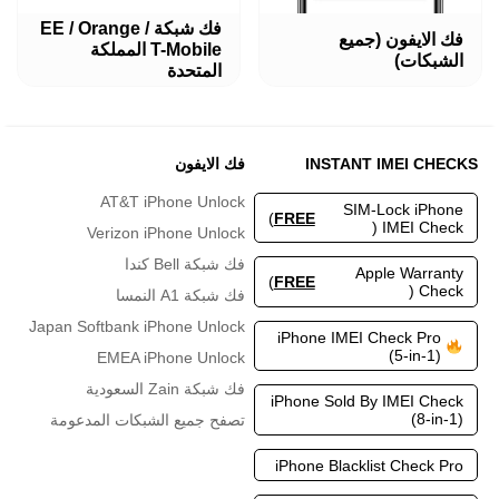
هناك
هناك
فك شبكة EE / Orange /
فك الايفون (جميع
العديد
العديد
T-Mobile المملكة
الشبكات)
من
من
المتحدة
الأشكال
الأشكال
المختلفة
المختلفة
لهذا
لهذا
المنتج.
المنتج.
INSTANT IMEI CHECKS
فك الايفون
يمكن
يمكن
اختيار
اختيار
AT&T iPhone Unlock
SIM-Lock iPhone
الخيارات
الخيارات
)
FREE
IMEI Check (
Verizon iPhone Unlock
على
على
صفحة
صفحة
فك شبكة Bell كندا
Apple Warranty
المنتج
المنتج
)
FREE
Check (
فك شبكة A1 النمسا
Japan Softbank iPhone Unlock
iPhone IMEI Check Pro
(5-in-1)
EMEA iPhone Unlock
فك شبكة Zain السعودية
iPhone Sold By IMEI Check
(8-in-1)
تصفح جميع الشبكات المدعومة
iPhone Blacklist Check Pro