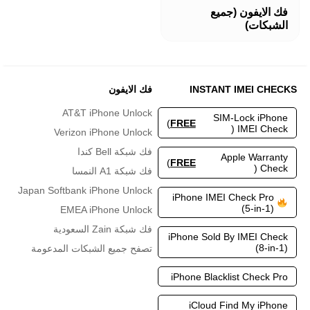
هناك
فك الايفون (جميع
العديد
الشبكات)
من
الأشكال
المختلفة
لهذا
المنتج.
INSTANT IMEI CHECKS
فك الايفون
يمكن
اختيار
AT&T iPhone Unlock
SIM-Lock iPhone
الخيارات
)
FREE
IMEI Check (
Verizon iPhone Unlock
على
صفحة
فك شبكة Bell كندا
Apple Warranty
المنتج
)
FREE
Check (
فك شبكة A1 النمسا
Japan Softbank iPhone Unlock
iPhone IMEI Check Pro
(5-in-1)
EMEA iPhone Unlock
فك شبكة Zain السعودية
iPhone Sold By IMEI Check
(8-in-1)
تصفح جميع الشبكات المدعومة
iPhone Blacklist Check Pro
iCloud Find My iPhone