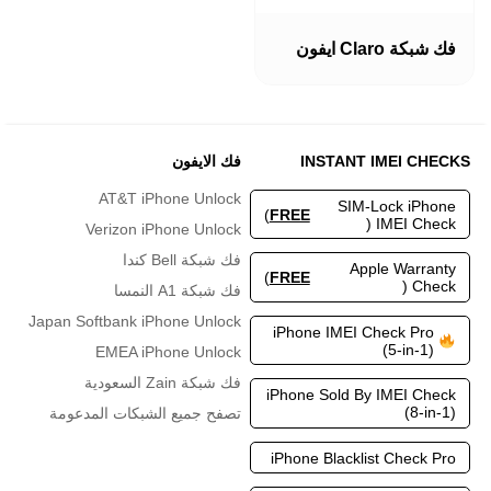
هناك
العديد
فك شبكة Claro ايفون
من
الأشكال
المختلفة
لهذا
المنتج.
INSTANT IMEI CHECKS
فك الايفون
يمكن
اختيار
AT&T iPhone Unlock
SIM-Lock iPhone
الخيارات
)
FREE
IMEI Check (
Verizon iPhone Unlock
على
صفحة
فك شبكة Bell كندا
Apple Warranty
المنتج
)
FREE
Check (
فك شبكة A1 النمسا
Japan Softbank iPhone Unlock
iPhone IMEI Check Pro
(5-in-1)
EMEA iPhone Unlock
فك شبكة Zain السعودية
iPhone Sold By IMEI Check
(8-in-1)
تصفح جميع الشبكات المدعومة
iPhone Blacklist Check Pro