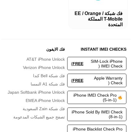
هناك
فك شبكة EE / Orange /
العديد
T-Mobile المملكة
من
المتحدة
الأشكال
المختلفة
لهذا
المنتج.
INSTANT IMEI CHECKS
فك الايفون
يمكن
اختيار
AT&T iPhone Unlock
SIM-Lock iPhone
الخيارات
)
FREE
IMEI Check (
Verizon iPhone Unlock
على
صفحة
فك شبكة Bell كندا
Apple Warranty
المنتج
)
FREE
Check (
فك شبكة A1 النمسا
Japan Softbank iPhone Unlock
iPhone IMEI Check Pro
(5-in-1)
EMEA iPhone Unlock
فك شبكة Zain السعودية
iPhone Sold By IMEI Check
(8-in-1)
تصفح جميع الشبكات المدعومة
iPhone Blacklist Check Pro