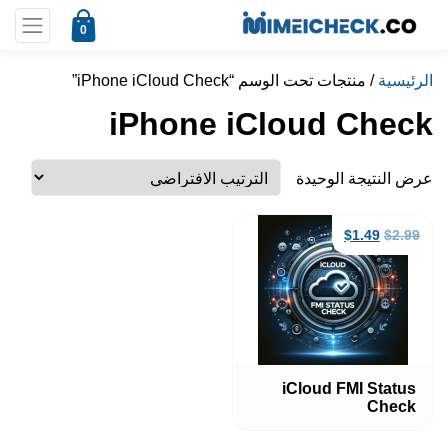
0
الرئيسية
/ منتجات تحت الوسم “iPhone iCloud Check”
iPhone iCloud Check
عرض النتيجة الوحيدة
السعر
السعر
$
1.49
$
2.99
الأصلي
الحالي
هو:
هو:
$1.49.
$2.99.
iCloud FMI Status
Check