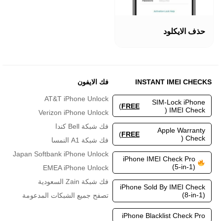
هناك
العديد
حذف الايكلود
من
الأشكال
المختلفة
لهذا
المنتج.
INSTANT IMEI CHECKS
فك الايفون
يمكن
اختيار
AT&T iPhone Unlock
SIM-Lock iPhone
الخيارات
)
FREE
IMEI Check (
Verizon iPhone Unlock
على
صفحة
فك شبكة Bell كندا
Apple Warranty
المنتج
)
FREE
Check (
فك شبكة A1 النمسا
Japan Softbank iPhone Unlock
iPhone IMEI Check Pro
(5-in-1)
EMEA iPhone Unlock
فك شبكة Zain السعودية
iPhone Sold By IMEI Check
(8-in-1)
تصفح جميع الشبكات المدعومة
iPhone Blacklist Check Pro