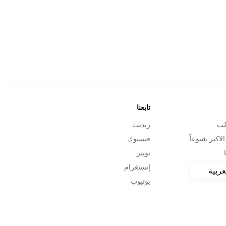
تابعنا
لب
ريديت
الاكثر شيوعاً
فيسبوك
تويتر
إنستغرام
عربية
يوتيوب