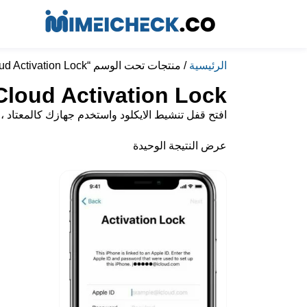
الرئيسية
/ منتجات تحت الوسم “Unlock iCloud Activation Lock”
Cloud Activation Lock
افتح قفل تنشيط الايكلود واستخدم جهازك كالمعتاد ، يمكنك بسهولة إضافة Apple ID جديد بعد إلغاء قفل جهازك
عرض النتيجة الوحيدة
$
340.00
–
$
239