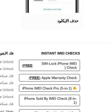
هناك
العديد
حذف الايكلود
من
الأشكال
المختلفة
لهذا
المنتج.
يمكن
اختيار
INSTANT IMEI CHECKS
فك الايفو
الخيارات
e Unlock
على
SIM-Lock iPhone IMEI
)
FREE
صفحة
Check (
e Unlock
المنتج
فك شبكة Bell كند
)
FREE
Apple Warranty Check (
فك شبكة A1 النمس
iPhone IMEI Check Pro (5-in-1)
e Unlock
e Unlock
iPhone Sold By IMEI Check (8-in-
1)
فك شبكة Zain السعودي
تصفح جمي