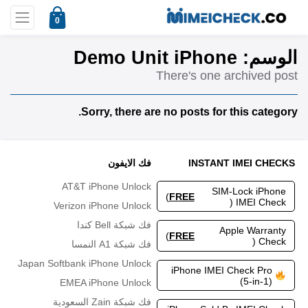
0
Demo Unit iPhone
الوسم:
There's one archived post
Sorry, there are no posts for this category.
فك الايفون
INSTANT IMEI CHECKS
AT&T iPhone Unlock
SIM-Lock iPhone
)
FREE
IMEI Check (
Verizon iPhone Unlock
فك شبكة Bell كندا
Apple Warranty
)
FREE
Check (
فك شبكة A1 النمسا
Japan Softbank iPhone Unlock
iPhone IMEI Check Pro
(5-in-1)
EMEA iPhone Unlock
فك شبكة Zain السعودية