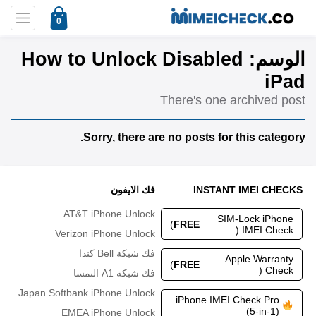
0
How to Unlock Disabled
الوسم:
iPad
There's one archived post
Sorry, there are no posts for this category.
فك الايفون
INSTANT IMEI CHECKS
AT&T iPhone Unlock
SIM-Lock iPhone
)
FREE
IMEI Check (
Verizon iPhone Unlock
فك شبكة Bell كندا
Apple Warranty
)
FREE
Check (
فك شبكة A1 النمسا
Japan Softbank iPhone Unlock
iPhone IMEI Check Pro
(5-in-1)
EMEA iPhone Unlock