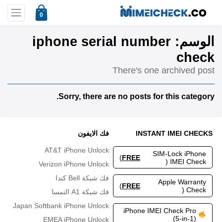
0
iphone serial number
الوسم:
check
There's one archived post
Sorry, there are no posts for this category.
فك الايفون
INSTANT IMEI CHECKS
AT&T iPhone Unlock
SIM-Lock iPhone
)
FREE
IMEI Check (
Verizon iPhone Unlock
فك شبكة Bell كندا
Apple Warranty
)
FREE
Check (
فك شبكة A1 النمسا
Japan Softbank iPhone Unlock
iPhone IMEI Check Pro
(5-in-1)
EMEA iPhone Unlock