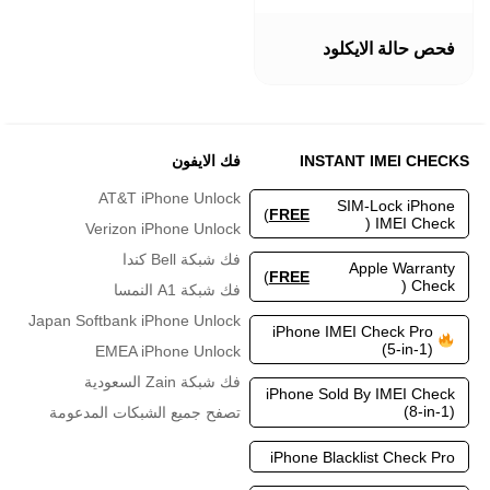
هناك
العديد
فحص حالة الايكلود
من
الأشكال
المختلفة
لهذا
المنتج.
INSTANT IMEI CHECKS
فك الايفون
يمكن
اختيار
AT&T iPhone Unlock
SIM-Lock iPhone
الخيارات
)
FREE
IMEI Check (
Verizon iPhone Unlock
على
صفحة
فك شبكة Bell كندا
Apple Warranty
المنتج
)
FREE
Check (
فك شبكة A1 النمسا
Japan Softbank iPhone Unlock
iPhone IMEI Check Pro
(5-in-1)
EMEA iPhone Unlock
فك شبكة Zain السعودية
iPhone Sold By IMEI Check
(8-in-1)
تصفح جميع الشبكات المدعومة
iPhone Blacklist Check Pro