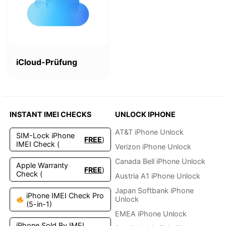
Dieses
Produkt
iCloud-Prüfung
weist
mehrere
Varianten
auf.
Die
INSTANT IMEI CHECKS
UNLOCK IPHONE
Optionen
können
AT&T iPhone Unlock
SIM-Lock iPhone
FREE
)
auf
IMEI Check (
Verizon iPhone Unlock
der
Produktseite
Canada Bell iPhone Unlock
Apple Warranty
FREE
)
gewählt
Check (
Austria A1 iPhone Unlock
werden
Japan Softbank iPhone
iPhone IMEI Check Pro
Unlock
(5-in-1)
EMEA iPhone Unlock
iPhone Sold By IMEI