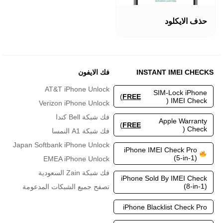
هناك
العديد
حذف الايكلود
من
الأشكال
المختلفة
لهذا
المنتج.
INSTANT IMEI CHECKS
فك الايفون
يمكن
اختيار
AT&T iPhone Unlock
SIM-Lock iPhone
الخيارات
)
FREE
IMEI Check (
Verizon iPhone Unlock
على
صفحة
فك شبكة Bell كندا
Apple Warranty
المنتج
)
FREE
Check (
فك شبكة A1 النمسا
Japan Softbank iPhone Unlock
iPhone IMEI Check Pro
(5-in-1)
EMEA iPhone Unlock
فك شبكة Zain السعودية
iPhone Sold By IMEI Check
(8-in-1)
تصفح جميع الشبكات المدعومة
iPhone Blacklist Check Pro