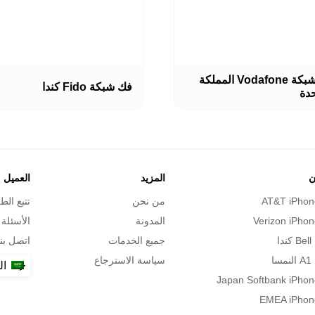
هناك
فك شبكة Vodafone المملكة
العديد
فك شبكة Fido كندا
حدة
من
ل
الأشكال
ة
المختلفة
لهذا
المنتج.
يمكن
اختيار
ن
المزيد
العميل
ت
الخيارات
AT&T iPhon
من نحن
تتبع الط
على
صفحة
Verizon iPhon
المدونة
الأسئلة 
المنتج
ا
جميع الخدمات
اتصل بنا
ا
سياسة الاسترجاع
ال
Japan Softbank iPhon
EMEA iPhon