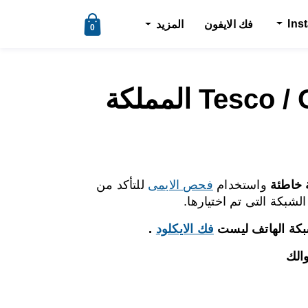
Ins
فك الايفون
المزيد
0
فك شبكة Tesco / O2 المملكة
 خاطئة
واستخدام
فحص الايمى
للتأكد من
بكة التى تم اختيارها.
بكة الهاتف ليست
فك الايكلود
.