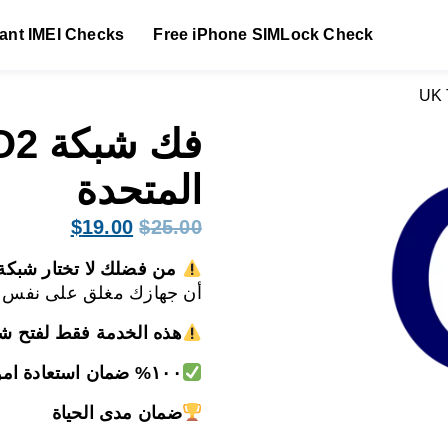
tant IMEI Checks
Free iPhone SIMLock Check
المتحدة
السعر
السعر
$
19.00
$
25.00
الأصلي
الحالي
من فضلك لا تختار شبكة
هو:
هو:
أن جهازك مغلق على نفس الش
$19.00.
$25.00.
هذه الخدمة فقط لفتح ش
١٠٠% ضمان استعادة اموالك
ضمان مدى الحياة