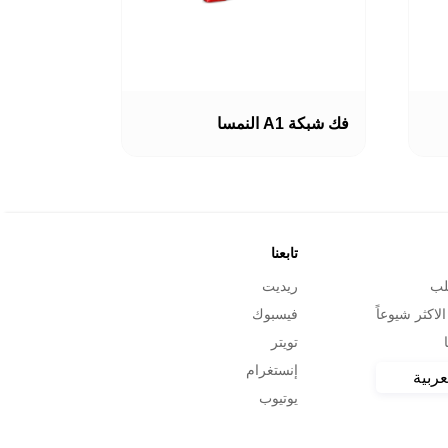
هناك
العديد
فك شبكة A1 النمسا
من
الأشكال
المختلفة
لهذا
المنتج.
يمكن
اختيار
تابعنا
الخيارات
لب
ريديت
على
صفحة
الاكثر شيوعاً
فيسبوك
المنتج
تويتر
إنستغرام
عربية
يوتيوب