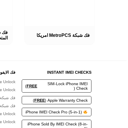
هناك
هناك
العديد
العديد
فك شبكة MetroPCS امريكا
المت
من
من
الأشكال
الأشكا
المختلفة
المختلف
لهذا
لهذا
المنتج.
المنتج.
يمكن
يمكن
اختيار
اختيار
INSTANT IMEI CHECKS
فك الايفو
الخيارات
الخيارا
e Unlock
على
على
SIM-Lock iPhone IMEI
)
FREE
صفحة
صفحة
Check (
e Unlock
المنتج
المنتج
فك شبكة Bell كند
)
FREE
Apple Warranty Check (
فك شبكة A1 النمس
iPhone IMEI Check Pro (5-in-1)
e Unlock
e Unlock
iPhone Sold By IMEI Check (8-in-