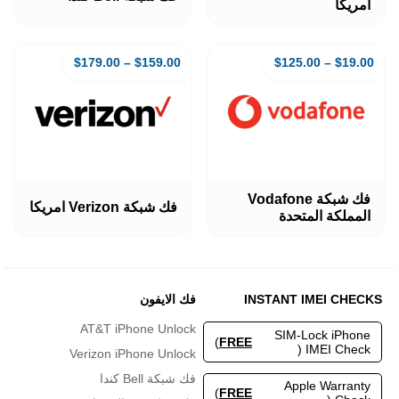
امريكا
من
من
الأشكال
الأشكال
المختلفة
المختلفة
لهذا
لهذا
$
179.00
–
$
159.00
$
125.00
–
$
19.00
المنتج.
المنتج.
يمكن
يمكن
اختيار
اختيار
الخيارات
الخيارات
على
على
صفحة
صفحة
المنتج
المنتج
هناك
هناك
فك شبكة Vodafone
العديد
العديد
فك شبكة Verizon امريكا
المملكة المتحدة
من
من
الأشكال
الأشكال
المختلفة
المختلفة
لهذا
لهذا
المنتج.
المنتج.
INSTANT IMEI CHECKS
فك الايفون
يمكن
يمكن
اختيار
اختيار
AT&T iPhone Unlock
SIM-Lock iPhone
الخيارات
الخيارات
)
FREE
IMEI Check (
Verizon iPhone Unlock
على
على
صفحة
صفحة
فك شبكة Bell كندا
Apple Warranty
المنتج
المنتج
)
FREE