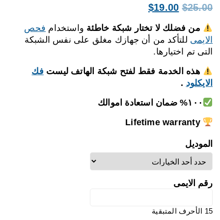
السعر
السعر
$
19.00
$
25.00
الأصلي
الحالي
من فضلك لا تختار شبكة خاطئة
واستخدام
فحص
هو:
هو:
الايمى
للتأكد من أن جهازك مغلق على نفس الشبكة
$19.00.
$25.00.
التى تم اختيارها.
هذه الخدمة فقط لفتح شبكة الهاتف ليست
فك
الايكلود
.
١٠٠% ضمان استعادة اموالك
Lifetime warranty
الموديل
رقم الايمى
15
الأحرف المتبقية