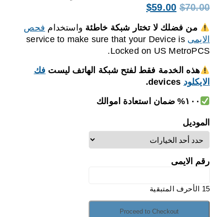
السعر
السعر
$
59.00
$
70.00
الأصلي
الحالي
من فضلك لا تختار شبكة خاطئة
واستخدام
فحص
هو:
هو:
الايمى
service to make sure that your Device is
$59.00.
$70.00.
Locked on US MetroPCS.
هذه الخدمة فقط لفتح شبكة الهاتف ليست
فك
الايكلود
devices.
١٠٠% ضمان استعادة اموالك
الموديل
رقم الايمى
15
الأحرف المتبقية
كمية
US
Proceed to Checkout