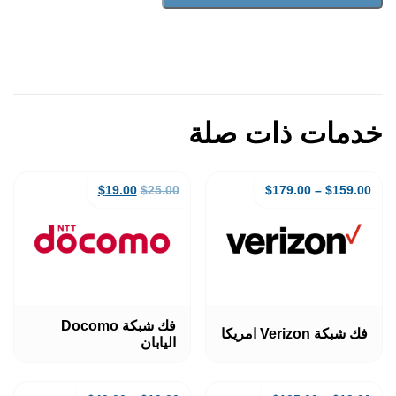
MetroPCS
iPhone
Unlock
خدمات ذات صلة
السعر
السعر
$
19.00
$
25.00
$
179.00
–
$
159.00
الأصلي
الحالي
هو:
هو:
$19.00.
$25.00.
هناك
هناك
فك شبكة Docomo
العديد
العديد
فك شبكة Verizon امريكا
اليابان
من
من
الأشكال
الأشكال
المختلفة
المختلفة