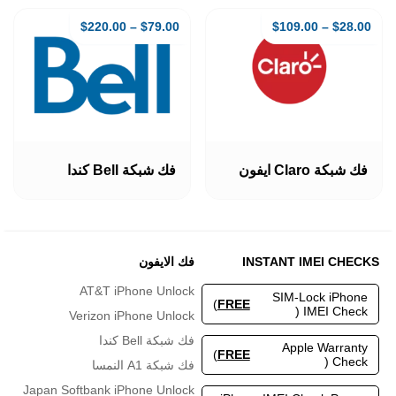
المختلفة
المختلفة
لهذا
لهذا
$
220.00
–
$
79.00
$
109.00
–
$
28.00
المنتج.
المنتج.
يمكن
يمكن
اختيار
اختيار
الخيارات
الخيارات
على
على
صفحة
صفحة
المنتج
المنتج
هناك
هناك
العديد
العديد
فك شبكة Claro ايفون
فك شبكة Bell كندا
من
من
الأشكال
الأشكال
المختلفة
المختلفة
لهذا
لهذا
المنتج.
المنتج.
INSTANT IMEI CHECKS
فك الايفون
يمكن
يمكن
اختيار
اختيار
AT&T iPhone Unlock
SIM-Lock iPhone
الخيارات
الخيارات
)
FREE
IMEI Check (
Verizon iPhone Unlock
على
على
صفحة
صفحة
فك شبكة Bell كندا
Apple Warranty
المنتج
المنتج
)
FREE
Check (
فك شبكة A1 النمسا
Japan Softbank iPhone Unlock