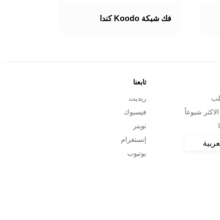
هناك
العديد
فك شبكة Koodo كندا
من
الأشكال
المختلفة
لهذا
المنتج.
يمكن
اختيار
تابعنا
الخيارات
لب
ريديت
على
صفحة
الاكثر شيوعاً
فيسبوك
المنتج
تويتر
إنستغرام
عربية
يوتيوب