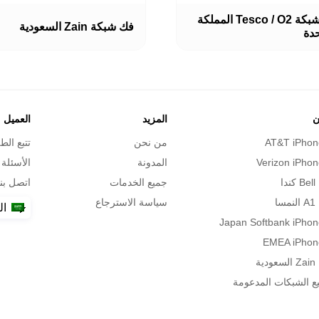
هناك
فك شبكة Tesco / O2 المملكة
العديد
فك شبكة Zain السعودية
حدة
من
ل
الأشكال
ة
المختلفة
لهذا
المنتج.
يمكن
اختيار
ن
المزيد
العميل
ت
الخيارات
AT&T iPhon
من نحن
تتبع الط
على
صفحة
Verizon iPhon
المدونة
الأسئلة 
المنتج
ا
جميع الخدمات
اتصل بنا
ا
سياسة الاسترجاع
ال
Japan Softbank iPhon
EMEA iPhon
ة
ع الشبكات المدعومة