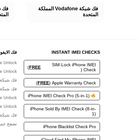
هناك
هناك
فك شبكة Vodafone المملكة
العديد
العديد
المتحدة
المت
من
من
الأشكال
الأشكا
المختلفة
المختلف
لهذا
لهذا
المنتج.
المنتج.
يمكن
يمكن
اختيار
اختيار
INSTANT IMEI CHECKS
فك الايفو
الخيارات
الخيارا
e Unlock
على
على
SIM-Lock iPhone IMEI
)
FREE
صفحة
صفحة
Check (
e Unlock
المنتج
المنتج
فك شبكة Bell كند
)
FREE
Apple Warranty Check (
فك شبكة A1 النمس
iPhone IMEI Check Pro (5-in-1)
e Unlock
e Unlock
iPhone Sold By IMEI Check (8-in-
1)
فك شبكة Zain السعودي
تصفح جمي
iPhone Blacklist Check Pro
iCloud Find My iPhone IMEI