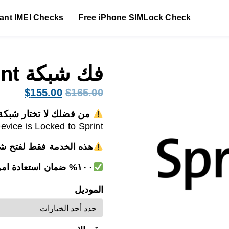
tant IMEI Checks
Free iPhone SIMLock Check
فك شبكة Sprint امريكا
السعر
السعر
$
155.00
$
165.00
الأصلي
الحالي
من فضلك لا تختار شبكة
هو:
هو:
vice is Locked to Sprint.
$155.00.
$165.00.
هذه الخدمة فقط لفتح ش
١٠٠% ضمان استعادة اموالك
الموديل