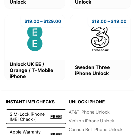
Unlock
Unlock
weist
weist
mehrere
mehrere
Varianten
Varianten
auf.
$
19.00
–
$
129.00
auf.
$
19.00
–
$
49.00
Die
Die
Optionen
Optionen
können
können
auf
auf
der
der
Produktseite
Produktseite
Dieses
Dieses
gewählt
gewählt
Unlock UK EE /
Sweden Three
Produkt
Produkt
werden
werden
Orange / T-Mobile
iPhone Unlock
weist
weist
iPhone
mehrere
mehrere
Varianten
Varianten
auf.
auf.
Die
Die
INSTANT IMEI CHECKS
UNLOCK IPHONE
Optionen
Optionen
können
können
AT&T iPhone Unlock
SIM-Lock iPhone
FREE
)
auf
auf
IMEI Check (
Verizon iPhone Unlock
der
der
Produktseite
Produktseite
Canada Bell iPhone Unlock
Apple Warranty
FREE
)