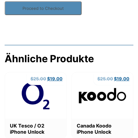
US
Sprint
Proceed to Checkout
iPhone
Unlock
Menge
Ähnliche Produkte
Ursprünglicher
Aktueller
Ursprüngli
Akt
$
25.00
$
19.00
$
25.00
$
19.00
Preis
Preis
Preis
Prei
war:
ist:
war:
ist:
$25.00
$19.00.
$25.00
$19
Dieses
Dieses
UK Tesco / O2
Canada Koodo
Produkt
Produkt
iPhone Unlock
iPhone Unlock
weist
weist