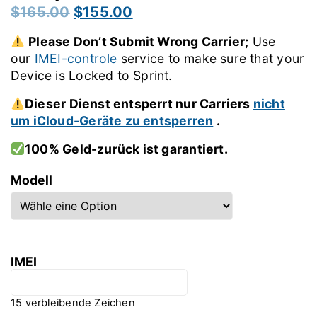
Ursprünglicher
Aktueller
$
165.00
$
155.00
Preis
Preis
Please Don’t Submit Wrong Carrier;
Use
war:
ist:
our
IMEI-controle
service to make sure that your
$165.00
$155.00.
Device is Locked to Sprint.
Dieser Dienst entsperrt nur Carriers
nicht
um iCloud-Geräte zu entsperren
.
100% Geld-zurück ist garantiert.
Modell
IMEI
15
verbleibende Zeichen