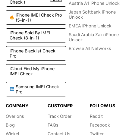
gewählt
gewählt
Check (
Austria A1 iPhone Unlock
werden
werden
Japan Softbank iPhone
iPhone IMEI Check Pro
Unlock
(5-in-1)
EMEA iPhone Unlock
iPhone Sold By IMEI
Saudi Arabia Zain iPhone
Check (8-in-1)
Unlock
Browse All Networks
iPhone Blacklist Check
Pro
iCloud Find My iPhone
IMEI Check
Samsung IMEI Check
Pro
COMPANY
CUSTOMER
FOLLOW US
Over ons
Track Order
Reddit
Blog
FAQs
Facebook
Winkel
Contact Us
Twitter