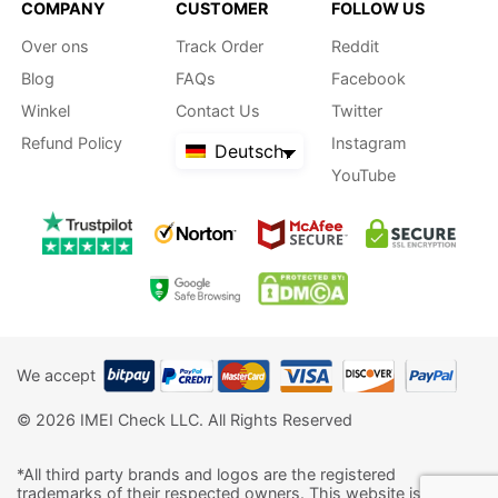
COMPANY
CUSTOMER
FOLLOW US
Over ons
Track Order
Reddit
Blog
FAQs
Facebook
Winkel
Contact Us
Twitter
Refund Policy
Instagram
Deutsch
YouTube
We accept
© 2026 IMEI Check LLC. All Rights Reserved
*All third party brands and logos are the registered
trademarks of their respected owners. This website is neither