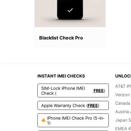
Blacklist Check Pro
INSTANT IMEI CHECKS
UNLOC
AT&T iP
SIM-Lock iPhone IMEI
FREE
)
Check (
Verizon
Canada 
Apple Warranty Check (
FREE
)
Austria
iPhone IMEI Check Pro (5-in-
Japan S
1)
EMEA i