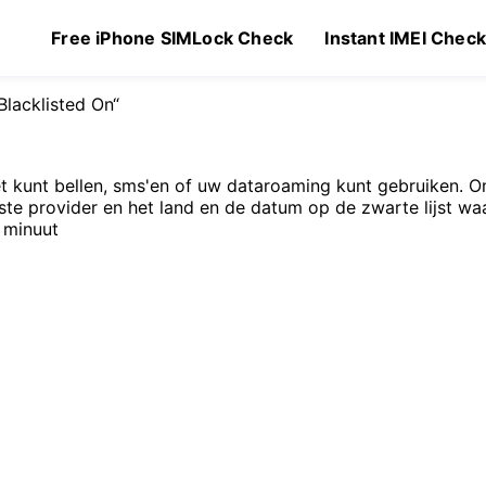
Free iPhone SIMLock Check
Instant IMEI Chec
Blacklisted On“
iet kunt bellen, sms'en of uw dataroaming kunt gebruiken. 
tste provider en het land en de datum op de zwarte lijst w
 minuut
Ursprünglicher
Aktueller
99
$
1.49
Preis
Preis
war:
ist:
$2.99
$1.49.