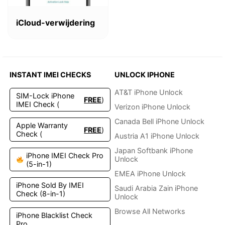
Dieses
Produkt
iCloud-verwijdering
weist
mehrere
Varianten
auf.
Die
INSTANT IMEI CHECKS
UNLOCK IPHONE
Optionen
können
AT&T iPhone Unlock
SIM-Lock iPhone
FREE
)
auf
IMEI Check (
Verizon iPhone Unlock
der
Produktseite
Canada Bell iPhone Unlock
Apple Warranty
FREE
)
gewählt
Check (
Austria A1 iPhone Unlock
werden
Japan Softbank iPhone
iPhone IMEI Check Pro
Unlock
(5-in-1)
EMEA iPhone Unlock
iPhone Sold By IMEI
Saudi Arabia Zain iPhone
Check (8-in-1)
Unlock
Browse All Networks
iPhone Blacklist Check
Pro