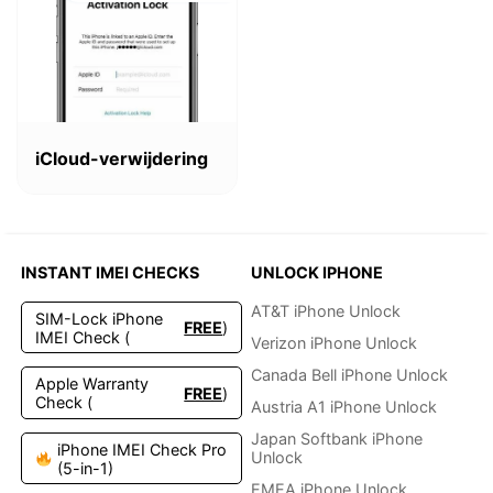
Dieses
Produkt
iCloud-verwijdering
weist
mehrere
Varianten
auf.
Die
INSTANT IMEI CHECKS
UNLOCK IPHONE
Optionen
können
AT&T iPhone Unlock
SIM-Lock iPhone
FREE
)
auf
IMEI Check (
Verizon iPhone Unlock
der
Produktseite
Canada Bell iPhone Unlock
Apple Warranty
FREE
)
gewählt
Check (
Austria A1 iPhone Unlock
werden
Japan Softbank iPhone
iPhone IMEI Check Pro
Unlock
(5-in-1)
EMEA iPhone Unlock