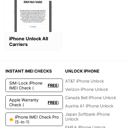
Dieses
iPhone Unlock All
Produkt
Carriers
weist
mehrere
Varianten
auf.
Die
INSTANT IMEI CHECKS
UNLOCK IPHONE
Optionen
können
AT&T iPhone Unlock
SIM-Lock iPhone
FREE
)
auf
IMEI Check (
Verizon iPhone Unlock
der
Produktseite
Canada Bell iPhone Unlock
Apple Warranty
FREE
)
gewählt
Check (
Austria A1 iPhone Unlock
werden
Japan Softbank iPhone
iPhone IMEI Check Pro
Unlock
(5-in-1)
EMEA iPhone Unlock