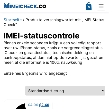
0
Startseite
/ Produkte verschlagwortet mit „IMEI Status
Check“
IMEI-statuscontrole
Binnen enkele seconden krijgt u een volledig rapport
over uw iPhone-status, zoals de vergrendelingsstatus,
iCloud- en garantiestatus, technische dekking en
aankoopstatus, al dan niet op de zwarte lijst gezet en
meer, al die informatie is 100% nauwkeurig
Einzelnes Ergebnis wird angezeigt
Ursprünglicher
Aktueller
$
4.99
$
2.49
Preis
Preis