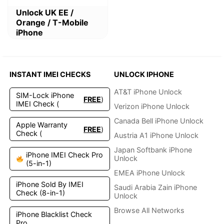
Dieses
Unlock UK EE /
Produkt
Orange / T-Mobile
weist
iPhone
mehrere
Varianten
auf.
Die
INSTANT IMEI CHECKS
UNLOCK IPHONE
Optionen
können
AT&T iPhone Unlock
SIM-Lock iPhone
FREE
)
auf
IMEI Check (
Verizon iPhone Unlock
der
Produktseite
Canada Bell iPhone Unlock
Apple Warranty
FREE
)
gewählt
Check (
Austria A1 iPhone Unlock
werden
Japan Softbank iPhone
iPhone IMEI Check Pro
Unlock
(5-in-1)
EMEA iPhone Unlock
iPhone Sold By IMEI
Saudi Arabia Zain iPhone
Check (8-in-1)
Unlock
Browse All Networks
iPhone Blacklist Check
Pro