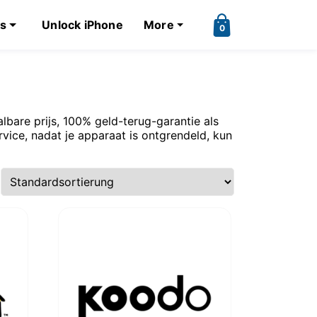
ks
Unlock iPhone
More
0
bare prijs, 100% geld-terug-garantie als
vice, nadat je apparaat is ontgrendeld, kun
Ursprünglicher
Aktueller
Ursp
$
25.00
$
19.00
$
25.00
$
19.
Preis
Preis
Prei
war:
ist:
war:
$25.00
$19.00.
$25.