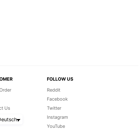
werden
OMER
FOLLOW US
 Order
Reddit
Facebook
ct Us
Twitter
Instagram
eutsch
YouTube