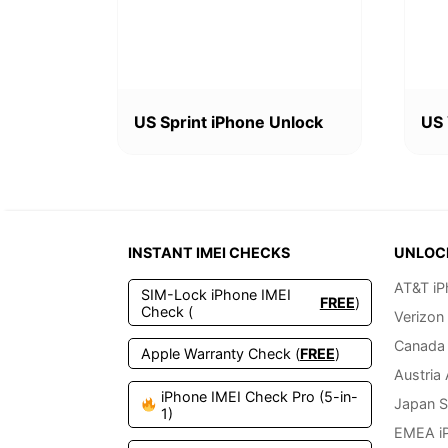
werden
werd
Dieses
Diese
Produkt
Produ
US Sprint iPhone Unlock
US 
weist
weist
mehrere
mehr
Varianten
Varia
auf.
auf.
Die
Die
Optionen
Optio
INSTANT IMEI CHECKS
UNLOC
können
könn
auf
auf
AT&T iP
SIM-Lock iPhone IMEI
der
der
FREE
)
Check (
Verizon
Produktseite
Produ
gewählt
gewäh
Canada 
Apple Warranty Check (
FREE
)
werden
werd
Austria
iPhone IMEI Check Pro (5-in-
Japan S
1)
EMEA i