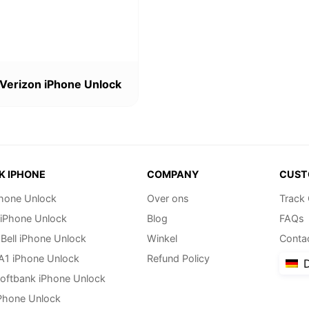
en
werden
s
kt
Verizon iPhone Unlock
ere
nten
nen
K IPHONE
COMPANY
CUST
en
hone Unlock
Over ons
Track
 iPhone Unlock
Blog
FAQs
ktseite
lt
Bell iPhone Unlock
Winkel
Conta
en
 A1 iPhone Unlock
Refund Policy
D
oftbank iPhone Unlock
Phone Unlock