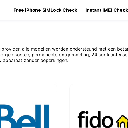
Free iPhone SIMLock Check
Instant IMEI Chec
 provider, alle modellen worden ondersteund met een betaal
orgen kosten, permanente ontgrendeling, 24 uur klantenser
uw apparaat zonder beperkingen.
rsprünglicher
Aktueller
249.00
$
79.00
–
$
220.00
reis
Preis
ar:
ist:
269.00
$249.00.