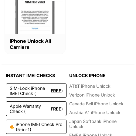
Dieses
iPhone Unlock All
Produkt
Carriers
weist
mehrere
Varianten
auf.
Die
INSTANT IMEI CHECKS
UNLOCK IPHONE
Optionen
können
AT&T iPhone Unlock
SIM-Lock iPhone
FREE
)
auf
IMEI Check (
Verizon iPhone Unlock
der
Produktseite
Canada Bell iPhone Unlock
Apple Warranty
FREE
)
gewählt
Check (
Austria A1 iPhone Unlock
werden
Japan Softbank iPhone
iPhone IMEI Check Pro
Unlock
(5-in-1)
EMEA iPhone Unlock